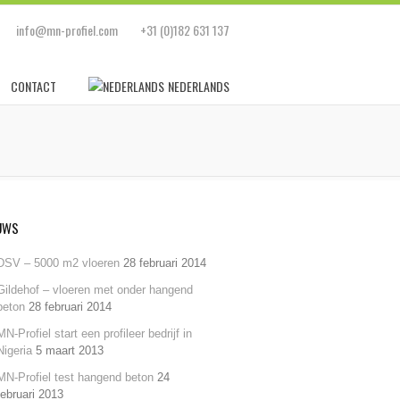
info@mn-profiel.com
+31 (0)182 631 137
CONTACT
NEDERLANDS
UWS
DSV – 5000 m2 vloeren
28 februari 2014
Gildehof – vloeren met onder hangend
beton
28 februari 2014
MN-Profiel start een profileer bedrijf in
Nigeria
5 maart 2013
MN-Profiel test hangend beton
24
februari 2013