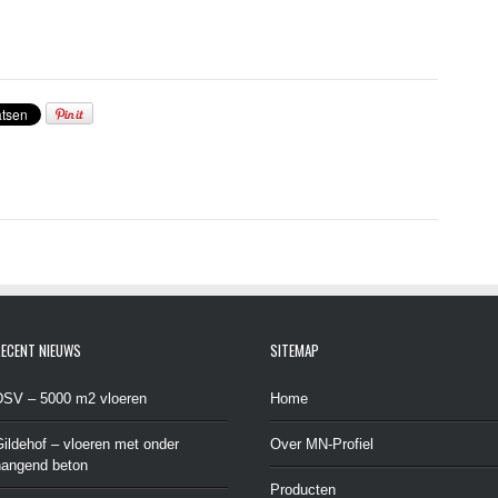
ECENT NIEUWS
SITEMAP
DSV – 5000 m2 vloeren
Home
ildehof – vloeren met onder
Over MN-Profiel
hangend beton
Producten