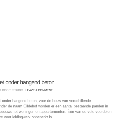
met onder hangend beton
T DOOR: STUDIO
LEAVE A COMMENT
et onder hangend beton, voor de bouw van verschillende
nder de naam Gildehof worden er een aantal bestaande panden in
ebouwd tot woningen en appartementen. Één van de vele voordelen
mte voor leidingwerk onbeperkt is.