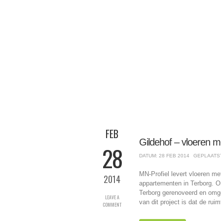
FEB
Gildehof – vloeren 
28
DATUM: 28 FEB 2014
GEPLAATS
MN-Profiel levert vloeren m
2014
appartementen in Terborg. O
Terborg gerenoveerd en omg
LEAVE A
van dit project is dat de rui
COMMENT