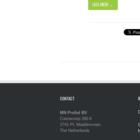
LEES MEER →
CONTACT
R
MN Profiel BV
Coenecoop 280 A
2741 PL Waddinxveen
G
The Netherlands